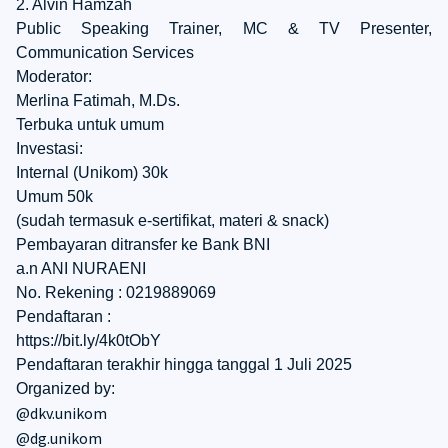
2. Alvin Hamzah
Public Speaking Trainer, MC & TV Presenter,
Communication Services
Moderator:
Merlina Fatimah, M.Ds.
Terbuka untuk umum
Investasi:
Internal (Unikom) 30k
Umum 50k
(sudah termasuk e-sertifikat, materi & snack)
Pembayaran ditransfer ke Bank BNI
a.n ANI NURAENI
No. Rekening : 0219889069
Pendaftaran :
https://bit.ly/4k0tObY
Pendaftaran terakhir hingga tanggal 1 Juli 2025
Organized by:
@dkv.unikom
@dg.unikom