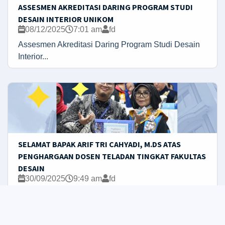
ASSESMEN AKREDITASI DARING PROGRAM STUDI
DESAIN INTERIOR UNIKOM
08/12/2025
7:01 am
fd
Assesmen Akreditasi Daring Program Studi Desain
Interior...
SELAMAT BAPAK ARIF TRI CAHYADI, M.DS ATAS
PENGHARGAAN DOSEN TELADAN TINGKAT FAKULTAS
DESAIN
30/09/2025
9:49 am
fd
Selamat kami haturkan kepada panutan kami, Bapak
Arief Try...